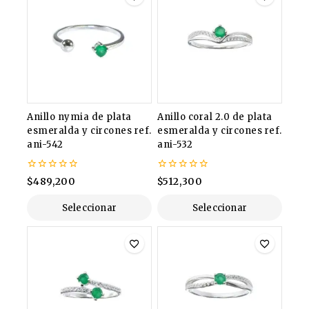
Anillo nymia de plata
Anillo coral 2.0 de plata
esmeralda y circones ref.
esmeralda y circones ref.
ani-542
ani-532
0
0
$
489,200
$
512,300
de
de
5
5
Seleccionar
Seleccionar
Opciones
Opciones