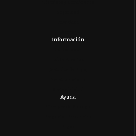
Términos y Condiciones
Seguridad
Privacidad
Sitemap
Información
Contáctanos
Sobre Nosotros
Métodos de Pago
Nuestra Historia
Sostenibilidad
Ayuda
Tiempos de Entrega
Preguntas Frecuentes
Pagos