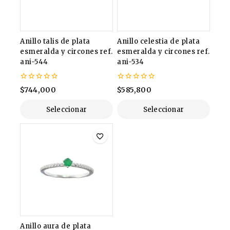
Anillo talis de plata
Anillo celestia de plata
esmeralda y circones ref.
esmeralda y circones ref.
ani-544
ani-534
0
0
$
744,000
$
585,800
de
de
5
5
Seleccionar
Seleccionar
Opciones
Opciones
Anillo aura de plata