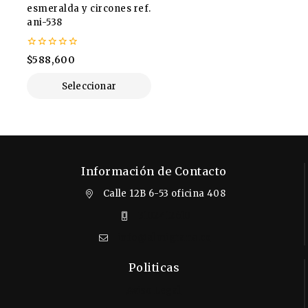
esmeralda y circones ref.
ani-538
0
$
588,600
de
5
Seleccionar
Opciones
Información de Contacto
Calle 12B 6-53 oficina 408
3102412610
info@almigrana.co
Politicas
Aviso Legal