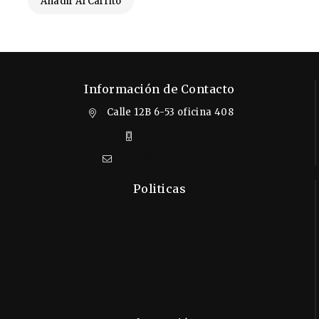
Añadir Al Carrito
Información de Contacto
Calle 12B 6-53 oficina 408
3102412610
info@almigrana.co
Politicas
Aviso Legal
Términos y Condiciones
Seguridad
Privacidad
Sitemap