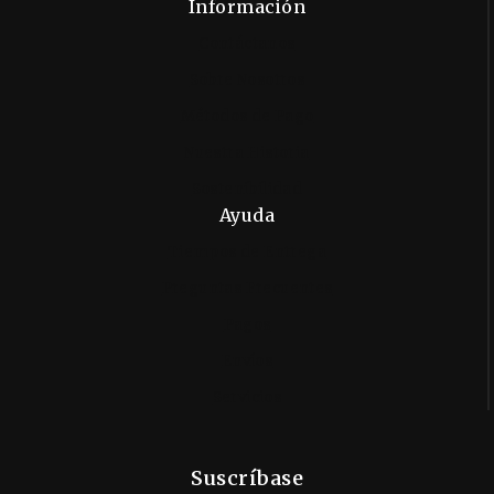
Información
Contáctanos
Sobre Nosotros
Métodos de Pago
Nuestra Historia
Sostenibilidad
Ayuda
Tiempos de Entrega
Preguntas Frecuentes
Pagos
Envíos
Servicios
Suscríbase