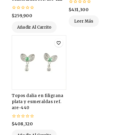
0
$
431,300
de
0
$
259,900
5
de
Leer Más
5
Añadir Al Carrito
Topos dalia en filigrana
plata y esmeraldas ref.
are-440
0
$
408,320
de
5