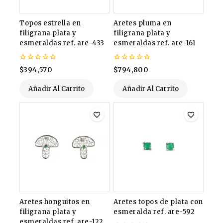
Topos estrella en
Aretes pluma en
filigrana plata y
filigrana plata y
esmeraldas ref. are-433
esmeraldas ref. are-161
0
0
$
394,570
$
794,800
de
de
5
5
Añadir Al Carrito
Añadir Al Carrito
Aretes honguitos en
Aretes topos de plata con
filigrana plata y
esmeralda ref. are-592
esmeraldas ref. are-122