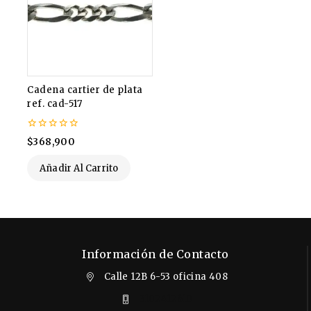
Cadena cartier de plata
ref. cad-517
0
$
368,900
de
5
Añadir Al Carrito
Información de Contacto
Calle 12B 6-53 oficina 408
3102412610