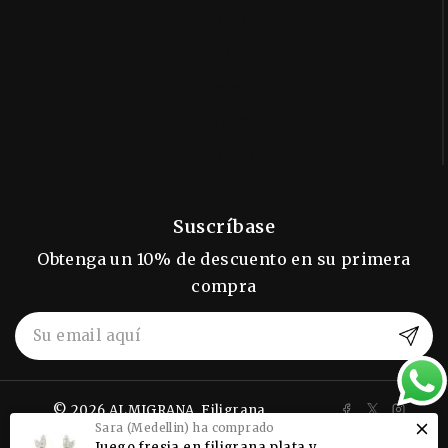
Tiempos de Entrega
Preguntas Frecuentes
Pagos
Envíos
Servicios
Suscríbase
Obtenga un 10% de descuento en su primera
compra
© 2026 ALMIGRANA, Filigrana
Sara (Medellin) ha comprado
Momposina.
Juego fresia en filigrana plata y