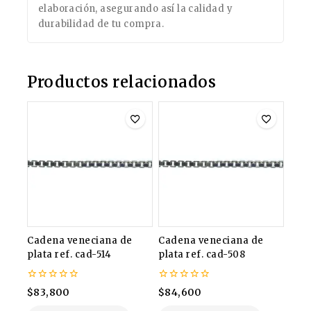
elaboración, asegurando así la calidad y
durabilidad de tu compra.
Productos relacionados
Cadena veneciana de
Cadena veneciana de
plata ref. cad-514
plata ref. cad-508
0
0
$
83,800
$
84,600
de
de
5
5