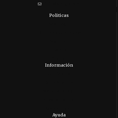
info@almigrana.co
Politicas
Aviso Legal
Términos y Condiciones
Seguridad
Privacidad
Sitemap
Información
Contáctanos
Sobre Nosotros
Métodos de Pago
Nuestra Historia
Sostenibilidad
Ayuda