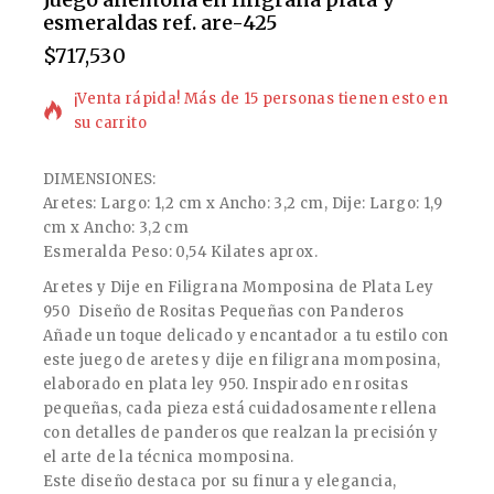
esmeraldas ref. are-425
$
717,530
11 productos vendidos en las últimas 7 horas
¡Venta rápida! Más de 15 personas tienen esto en
su carrito
DIMENSIONES:
Aretes: Largo: 1,2 cm x Ancho: 3,2 cm, Dije: Largo: 1,9
cm x Ancho: 3,2 cm
Esmeralda Peso: 0,54 Kilates aprox.
Aretes y Dije en Filigrana Momposina de Plata Ley
950  Diseño de Rositas Pequeñas con Panderos
Añade un toque delicado y encantador a tu estilo con
este juego de aretes y dije en filigrana momposina,
elaborado en plata ley 950. Inspirado en rositas
pequeñas, cada pieza está cuidadosamente rellena
con detalles de panderos que realzan la precisión y
el arte de la técnica momposina.
Este diseño destaca por su finura y elegancia,