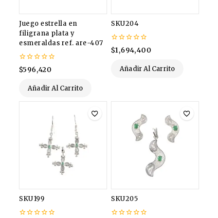
Juego estrella en
SKU204
filigrana plata y
esmeraldas ref. are-407
0
$
1,694,400
de
5
0
Añadir Al Carrito
$
596,420
de
5
Añadir Al Carrito
SKU199
SKU205