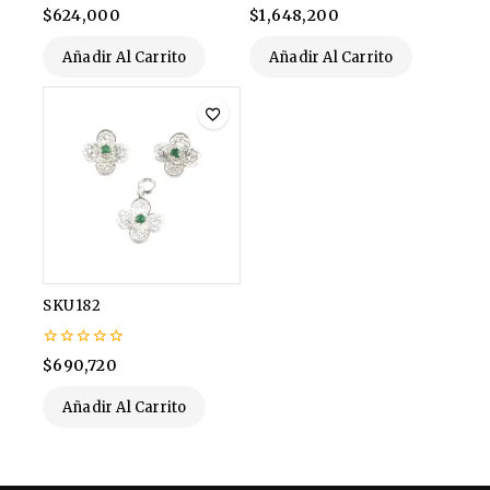
0
0
$
624,000
$
1,648,200
de
de
5
5
Añadir Al Carrito
Añadir Al Carrito
SKU182
0
$
690,720
de
5
Añadir Al Carrito