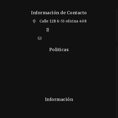
Información de Contacto
Calle 12B 6-53 oficina 408
3102412610
info@almigrana.co
Politicas
Aviso Legal
Términos y Condiciones
Seguridad
Privacidad
Sitemap
Información
Contáctanos
Sobre Nosotros