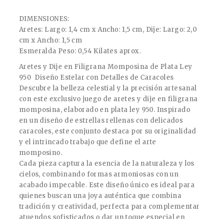
¡Venta rápida! Más de 7 personas tienen esto en
su carrito
DIMENSIONES:
Aretes: Largo: 1,4 cm x Ancho: 1,5 cm, Dije: Largo: 2,0
cm x Ancho: 1,5 cm
Esmeralda Peso: 0,54 Kilates aprox.
Aretes y Dije en Filigrana Momposina de Plata Ley
950  Diseño Estelar con Detalles de Caracoles
Descubre la belleza celestial y la precisión artesanal
con este exclusivo juego de aretes y dije en filigrana
momposina, elaborado en plata ley 950. Inspirado
en un diseño de estrellas rellenas con delicados
caracoles, este conjunto destaca por su originalidad
y el intrincado trabajo que define el arte
momposino.
Cada pieza captura la esencia de la naturaleza y los
cielos, combinando formas armoniosas con un
acabado impecable. Este diseño único es ideal para
quienes buscan una joya auténtica que combina
tradición y creatividad, perfecta para complementar
atuendos sofisticados o dar un toque especial en