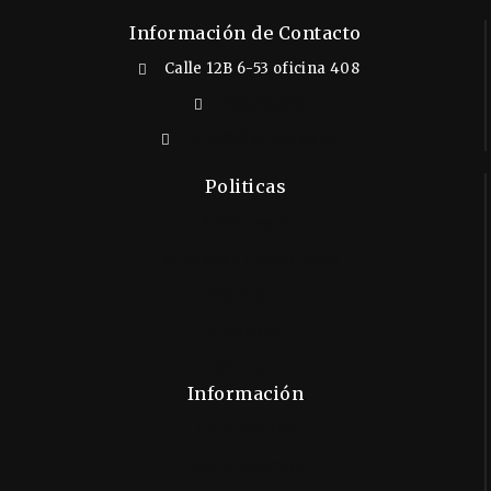
Información de Contacto
Calle 12B 6-53 oficina 408
3102412610
info@almigrana.co
Politicas
Aviso Legal
Términos y Condiciones
Seguridad
Privacidad
Sitemap
Información
Contáctanos
Sobre Nosotros