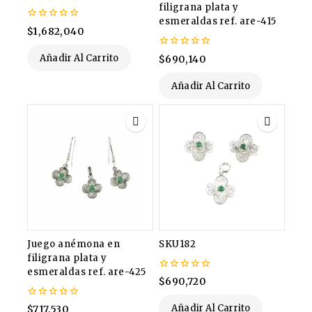
filigrana plata y
esmeraldas ref. are-415
0
$
1,682,040
de
5
0
Añadir Al Carrito
$
690,140
de
5
Añadir Al Carrito
Juego anémona en
SKU182
filigrana plata y
esmeraldas ref. are-425
0
$
690,720
de
5
0
Añadir Al Carrito
$
717,530