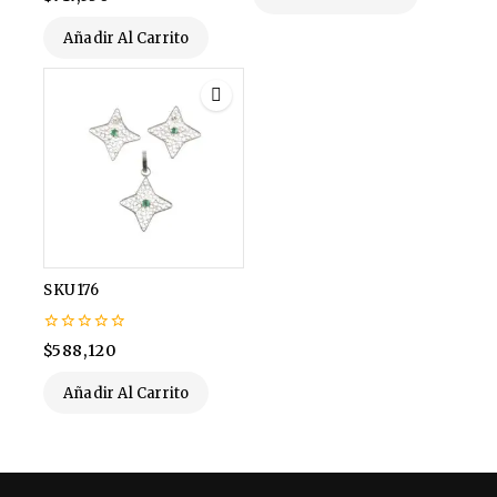
de
5
Añadir Al Carrito
SKU176
0
$
588,120
de
5
Añadir Al Carrito