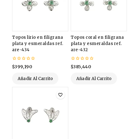
Topos lirio en filigrana
Topos coral en filigrana
plata y esmeraldas ref.
plata y esmeraldas ref.
are-434
are-432
0
0
$
399,190
$
385,440
de
de
5
5
Añadir Al Carrito
Añadir Al Carrito