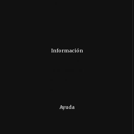
Aviso Legal
Términos y Condiciones
Seguridad
Privacidad
Sitemap
Información
Contáctanos
Sobre Nosotros
Métodos de Pago
Nuestra Historia
Sostenibilidad
Ayuda
Tiempos de Entrega
Preguntas Frecuentes