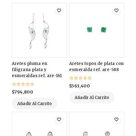
Aretes pluma en
Aretes topos de plata con
filigrana plata y
esmeralda ref. are-588
esmeraldas ref. are-161
0
$
563,400
de
0
$
794,800
5
de
Añadir Al Carrito
5
Añadir Al Carrito