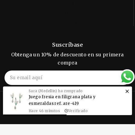
Pagos
Envíos
Servicios
Suscríbase
Obtenga un 10% de descuento en su primera
compra
Sara (Medellin) ha comprado
Juego fresia en filigrana plata y
© 2026 ALMIGRANA, Filigrana
esmeraldas ref. are-419
Momposina.
Hace 46 minutos
Verificado
$
140,160
Añadir Al Carrito
Compra Ya