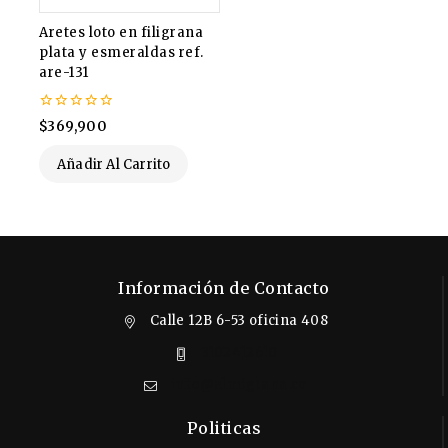
Aretes loto en filigrana
plata y esmeraldas ref.
are-131
0
$
369,900
de
5
Añadir Al Carrito
Información de Contacto
Calle 12B 6-53 oficina 408
3102412610
info@almigrana.co
Politicas