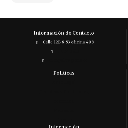
Información de Contacto
Calle 12B 6-53 oficina 408
3102412610
info@almigrana.co
Politicas
Aviso Legal
Términos y Condiciones
Seguridad
Privacidad
Sitemap
Información