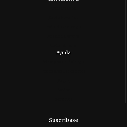
Contáctanos
Sobre Nosotros
Métodos de Pago
Nuestra Historia
Sostenibilidad
Ayuda
Tiempos de Entrega
Preguntas Frecuentes
Pagos
Envíos
Servicios
Suscríbase