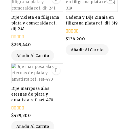
Dije violeta en filigrana
Cadena y Dije Zinnia en
plata y esmeralda ref.
filigrana plata ref. dij-319
dij-241
0
$
136,200
de
0
$
259,440
5
de
Añadir Al Carrito
5
Añadir Al Carrito
Dije mariposa alas
eternas de plata y
amatista ref. set-470
0
$
439,300
de
5
Añadir Al Carrito