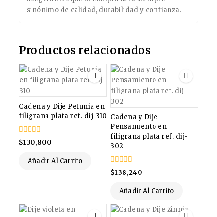
sinónimo de calidad, durabilidad y confianza.
Productos relacionados
Cadena y Dije Petunia en
filigrana plata ref. dij-310
Cadena y Dije
Pensamiento en
filigrana plata ref. dij-
0
$
130,800
302
de
5
Añadir Al Carrito
0
$
138,240
de
5
Añadir Al Carrito