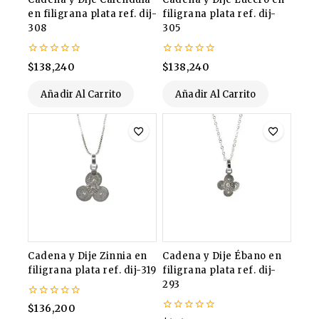
en filigrana plata ref. dij-
filigrana plata ref. dij-
308
305
0
0
$
138,240
$
138,240
de
de
5
5
Añadir Al Carrito
Añadir Al Carrito
Cadena y Dije Zinnia en
Cadena y Dije Ébano en
filigrana plata ref. dij-319
filigrana plata ref. dij-
293
0
$
136,200
de
0