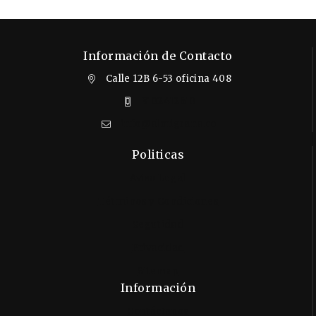
Información de Contacto
Calle 12B 6-53 oficina 408
3102412610
info@almigrana.co
Politicas
Aviso Legal
Términos y Condiciones
Seguridad
Privacidad
Sitemap
Información
Contáctanos