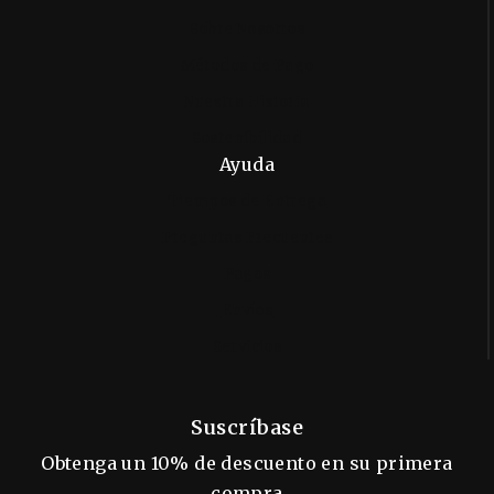
Sobre Nosotros
Métodos de Pago
Nuestra Historia
Sostenibilidad
Ayuda
Tiempos de Entrega
Preguntas Frecuentes
Pagos
Envíos
Servicios
Suscríbase
Obtenga un 10% de descuento en su primera
compra