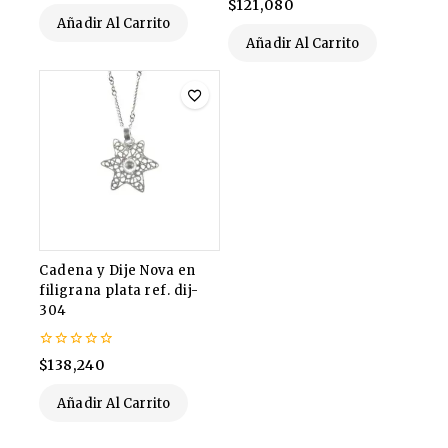
$
121,080
5
de
Añadir Al Carrito
5
Añadir Al Carrito
Cadena y Dije Nova en
filigrana plata ref. dij-
304
0
$
138,240
de
5
Añadir Al Carrito