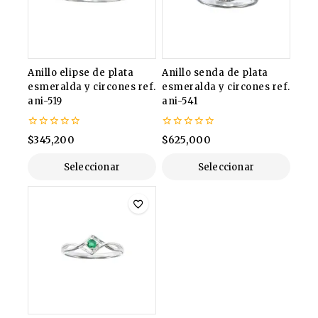
Anillo elipse de plata
Anillo senda de plata
esmeralda y circones ref.
esmeralda y circones ref.
ani-519
ani-541
0
0
$
345,200
$
625,000
de
de
5
5
Seleccionar
Seleccionar
Opciones
Opciones