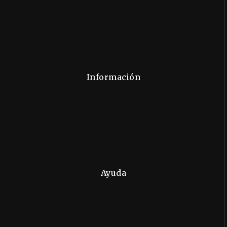
Términos y Condiciones
Seguridad
Privacidad
Sitemap
Información
Contáctanos
Sobre Nosotros
Métodos de Pago
Nuestra Historia
Sostenibilidad
Ayuda
Tiempos de Entrega
Preguntas Frecuentes
Pagos