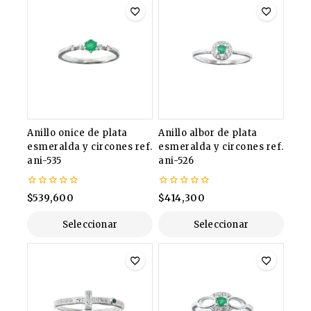
Anillo onice de plata
Anillo albor de plata
esmeralda y circones ref.
esmeralda y circones ref.
ani-535
ani-526
0
0
$
539,600
$
414,300
de
de
5
5
Seleccionar
Seleccionar
Opciones
Opciones