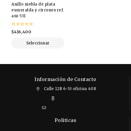
Anillo niebla de plata
esmeralda y circones ref.
ani-531
0
$
416,400
de
5
Seleccionar
Opciones
Información de Contacto
Calle 12B 6-53 oficina 408
3102412610
info@almigrana.co
Politicas
Aviso Legal