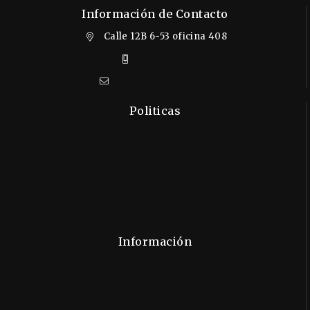
Información de Contacto
Calle 12B 6-53 oficina 408
3102412610
info@almigrana.co
Politicas
Aviso Legal
Términos y Condiciones
Seguridad
Privacidad
Sitemap
Información
Contáctanos
Sobre Nosotros