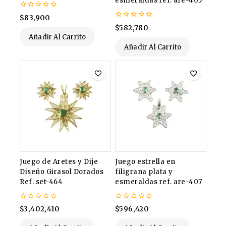
esmeraldas ref. are-405
0
$
83,900
de
0
$
582,780
5
de
Añadir Al Carrito
5
Añadir Al Carrito
Juego de Aretes y Dije
Juego estrella en
Diseño Girasol Dorados
filigrana plata y
Ref. set-464
esmeraldas ref. are-407
0
0
$
3,402,410
$
596,420
de
de
5
5