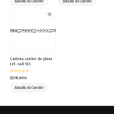
Añadir Al Carrito
Añadir Al Carrito
Cadena cartier de plata
ref. cad-513
0
$
178,900
de
5
Añadir Al Carrito