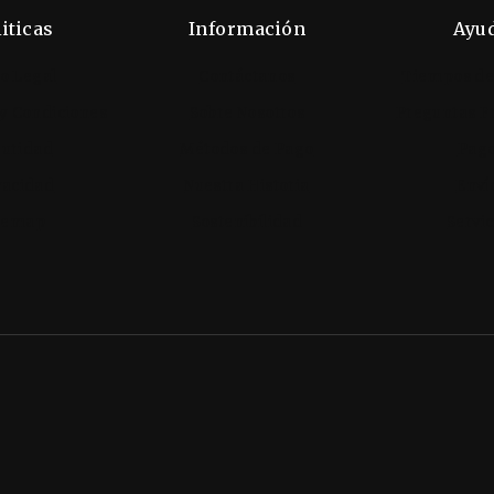
iticas
Información
Ayu
so Legal
Contáctanos
Tiempos de
y Condiciones
Sobre Nosotros
Preguntas F
uridad
Métodos de Pago
Pag
vacidad
Nuestra Historia
Enví
temap
Sostenibilidad
Servic