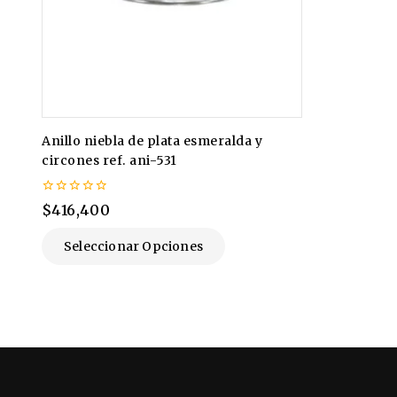
Anillo niebla de plata esmeralda y
circones ref. ani-531
0
$
416,400
de
5
Seleccionar Opciones