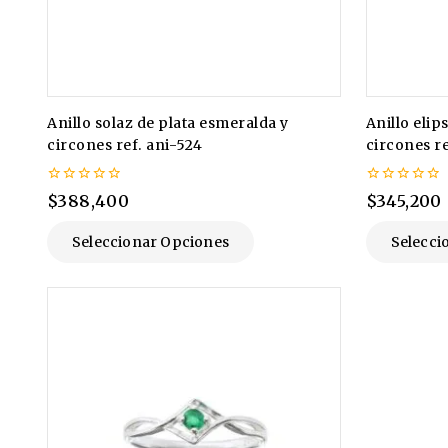
Anillo solaz de plata esmeralda y
Anillo elip
circones ref. ani-524
circones re
0
0
$
388,400
$
345,200
de
de
5
5
Seleccionar Opciones
Selecci