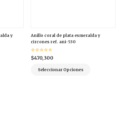
alda y
Anillo coral de plata esmeralda y
circones ref. ani-530
0
$
470,300
de
5
Seleccionar Opciones