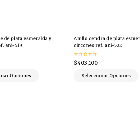
se de plata esmeralda y
Anillo cendra de plata esmer
f. ani-519
circones ref. ani-522
0
$
403,100
de
5
onar Opciones
Seleccionar Opciones