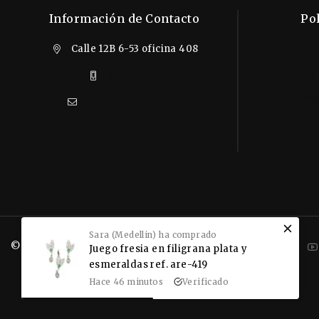
Información de Contacto
Pol
Calle 12B 6-53 oficina 408
Avi
Términos 
3102412610
Seg
info@almigrana.co
Pri
Si
Sara (Medellin) ha comprado
© 2026 ALMIGRANA, Filigrana Momposina.
Juego fresia en filigrana plata y
esmeraldas ref. are-419
Hace 46 minutos
Verificado