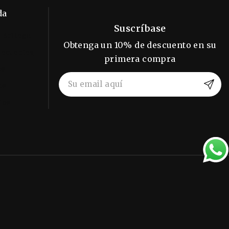
da
Suscríbase
 Entrega
Obtenga un 10% de descuento en su
recuentes
primera compra
os
os
ios