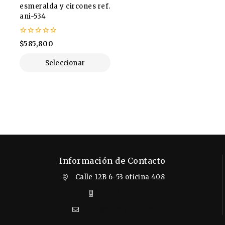
esmeralda y circones ref.
ani-534
0
$
585,800
de
5
Seleccionar
Opciones
Información de Contacto
Calle 12B 6-53 oficina 408
3102412610
info@almigrana.co