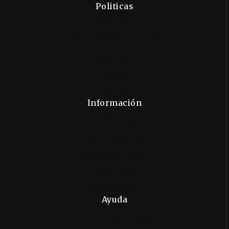
Politicas
Aviso Legal
Términos y Condiciones
Seguridad
Privacidad
Sitemap
Información
Contáctanos
Sobre Nosotros
Métodos de Pago
Nuestra Historia
Sostenibilidad
Ayuda
Tiempos de Entrega