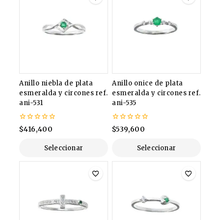
Anillo niebla de plata
Anillo onice de plata
esmeralda y circones ref.
esmeralda y circones ref.
ani-531
ani-535
0
0
$
416,400
$
539,600
de
de
5
5
Seleccionar
Seleccionar
Opciones
Opciones