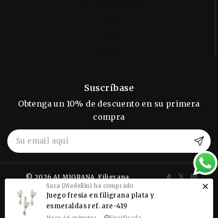
Preguntas Frecuentes
Pagos
Envíos
Servicios
Suscríbase
Obtenga un 10% de descuento en su primera
compra
© 2026 ALMIGRANA, Filigrana
Sara (Medellin) ha comprado
Momposina.
Juego fresia en filigrana plata y
esmeraldas ref. are-419
Hace 46 minutos
Verificado