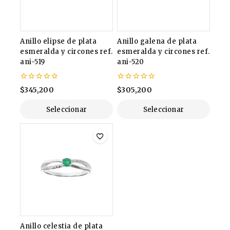
Anillo elipse de plata
Anillo galena de plata
esmeralda y circones ref.
esmeralda y circones ref.
ani-519
ani-520
0
0
$
345,200
$
305,200
de
de
5
5
Seleccionar
Seleccionar
Opciones
Opciones
Anillo celestia de plata