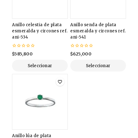
Anillo celestia de plata
Anillo senda de plata
esmeralda y circones ref.
esmeralda y circones ref.
ani-534
ani-541
0
0
$
585,800
$
625,000
de
de
5
5
Seleccionar
Seleccionar
Opciones
Opciones
Anillo lúa de plata