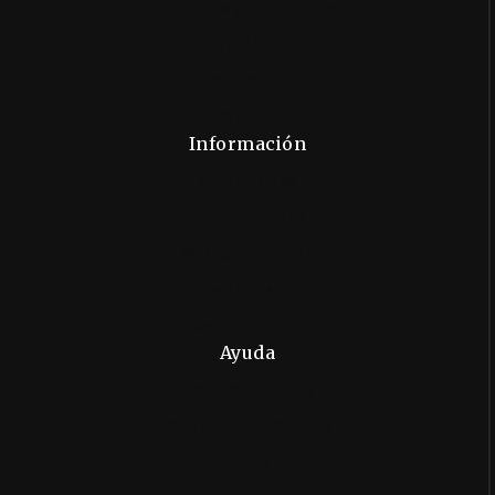
Términos y Condiciones
Seguridad
Privacidad
Sitemap
Información
Contáctanos
Sobre Nosotros
Métodos de Pago
Nuestra Historia
Sostenibilidad
Ayuda
Tiempos de Entrega
Preguntas Frecuentes
Pagos