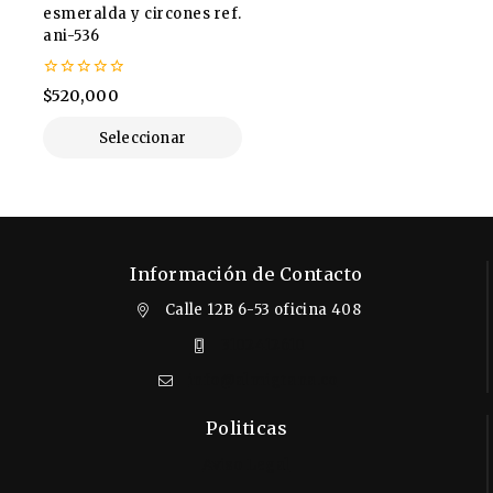
esmeralda y circones ref.
ani-536
0
$
520,000
de
5
Seleccionar
Opciones
Información de Contacto
Calle 12B 6-53 oficina 408
3102412610
info@almigrana.co
Politicas
Aviso Legal