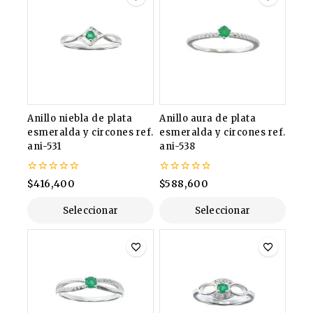
Anillo niebla de plata
Anillo aura de plata
esmeralda y circones ref.
esmeralda y circones ref.
ani-531
ani-538
0
0
$
416,400
$
588,600
de
de
5
5
Seleccionar
Seleccionar
Opciones
Opciones